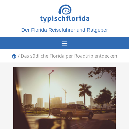
Der Florida Reiseführer und Ratgeber
🏠
/
Das südliche Florida per Roadtrip entdecken