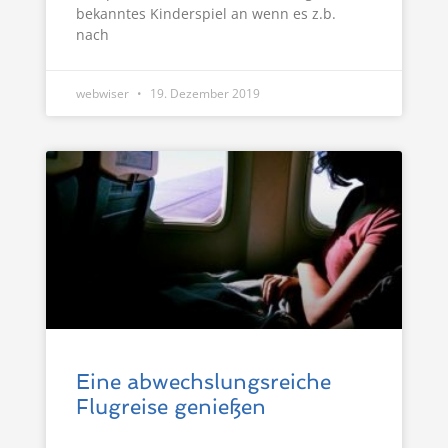
bekanntes Kinderspiel an wenn es z.b.
nach
webwiser
19. Dezember 2019
Eine abwechslungsreiche
Flugreise genießen