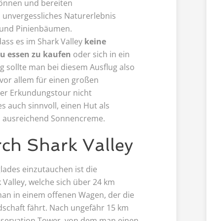
können und bereiten
n unvergessliches Naturerlebnis
 und Pinienbäumen.
 dass es im Shark Valley
keine
zu essen zu kaufen
oder sich in ein
g sollte man bei diesem Ausflug also
vor allem für einen großen
er Erkundungstour nicht
s auch sinnvoll, einen Hut als
 ausreichend Sonnencreme.
ch Shark Valley
lades einzutauchen ist die
Valley, welche sich über 24 km
 man in einem offenen Wagen, der die
schaft fährt. Nach ungefähr 15 km
bservation Tower, von dem man einen