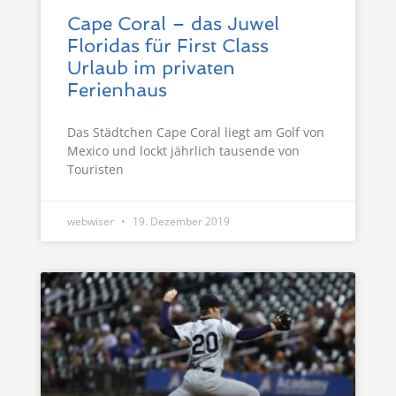
Cape Coral – das Juwel
Floridas für First Class
Urlaub im privaten
Ferienhaus
Das Städtchen Cape Coral liegt am Golf von
Mexico und lockt jährlich tausende von
Touristen
webwiser
19. Dezember 2019