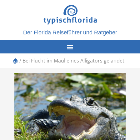
Der Florida Reiseführer und Ratgeber
🏠
/
Bei Flucht im Maul eines Alligators gelandet