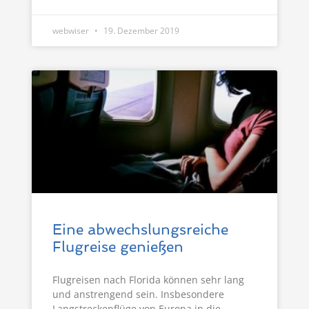
webwiser
19. Dezember 2019
Eine abwechslungsreiche
Flugreise genießen
Flugreisen nach Florida können sehr lang
und anstrengend sein. Insbesondere
Langstreckenflüge von Europa in die