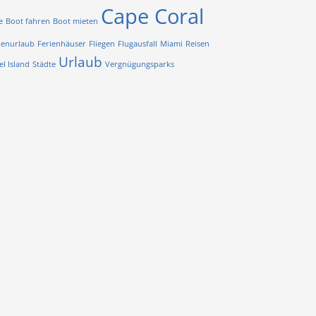
Cape Coral
e
Boot fahren
Boot mieten
ienurlaub
Ferienhäuser
Fliegen
Flugausfall
Miami
Reisen
Urlaub
el Island
Städte
Vergnügungsparks