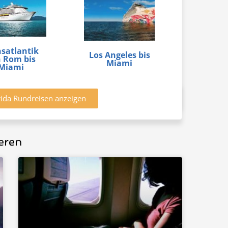
nsatlantik
Los Angeles bis
 Rom bis
Miami
Miami
orida Rundreisen anzeigen
eren