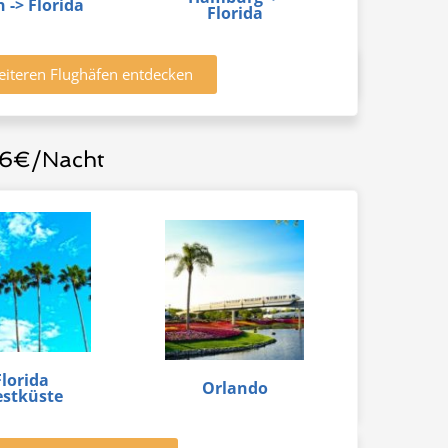
n -> Florida
Florida
eiteren Flughäfen entdecken
 26€/Nacht
Florida
Orlando
stküste