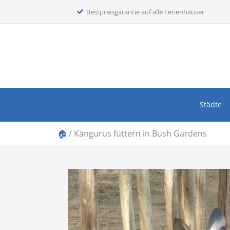
Bestpreisgarantie auf alle Ferienhäuser
Städte
🏠
/
Kängurus füttern in Bush Gardens