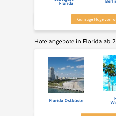
Berli
Florida
Günstige Flüge von w
Hotelangebote in Florida ab
Florida Ostküste
We