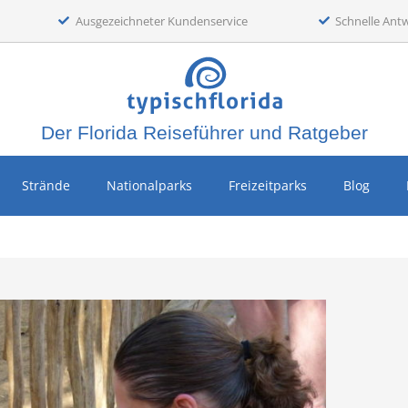
Ausgezeichneter Kundenservice
Schnelle Ant
Der Florida Reiseführer und Ratgeber
Strände
Nationalparks
Freizeitparks
Blog